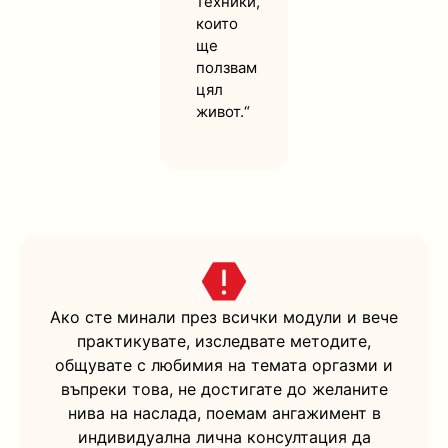
техники,
които
ще
ползвам
цял
живот.“
Ако сте минали през всички модули и вече
практикувате, изследвате методите,
общувате с любимия на темата оргазми и
въпреки това, не достигате до желаните
нива на наслада, поемам ангажимент в
индивидуална лична консултация да