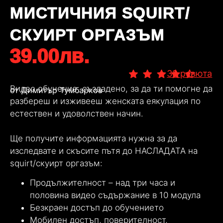
МИСТИЧНИЯ SQUIRT/
СКУИРТ ОРГАЗЪМ
39.00лв.
39 ревюта
Видео обучение, създадено, за да ти помогне да
от Димитър Тумбарков
разбереш и изживееш женската еякулация по
естествен и удоволствен начин.
Ще получите информацията нужна за да
изследвате и скъсите пътя до НАСЛАДАТА на
squirt/скуирт оргазъм:
Продължителност – над три часа и
половина видео съдържание в 10 модула
Безкраен достъп до обучението
Мобилен достъп, поверителност,