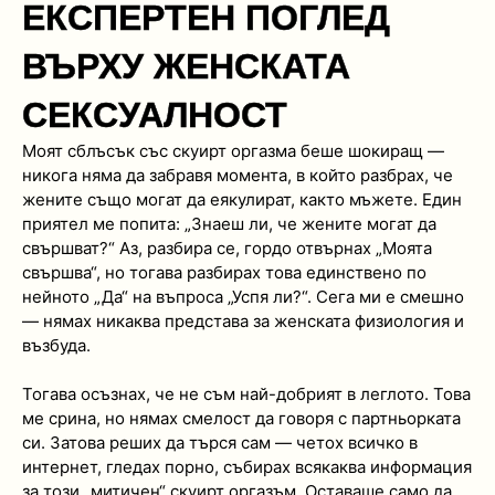
ЕКСПЕРТЕН ПОГЛЕД
ВЪРХУ ЖЕНСКАТА
СЕКСУАЛНОСТ
Моят сблъсък със скуирт оргазма беше шокиращ —
никога няма да забравя момента, в който разбрах, че
жените също могат да еякулират, както мъжете. Един
приятел ме попита: „Знаеш ли, че жените могат да
свършват?“ Аз, разбира се, гордо отвърнах „Моята
свършва“, но тогава разбирах това единствено по
нейното „Да“ на въпроса „Успя ли?“. Сега ми е смешно
— нямах никаква представа за женската физиология и
възбуда.
Тогава осъзнах, че не съм най-добрият в леглото. Това
ме срина, но нямах смелост да говоря с партньорката
си. Затова реших да търся сам — четох всичко в
интернет, гледах порно, събирах всякаква информация
за този „митичен“ скуирт оргазъм. Оставаше само да