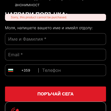
анонимност
НАПРАВИ ПОРЪЧКА:
Sorry, this product cannot be purchased.
Моля, напишете вашeтo име и имейл отдолу:
+359
ПОРЪЧАЙ СЕГА