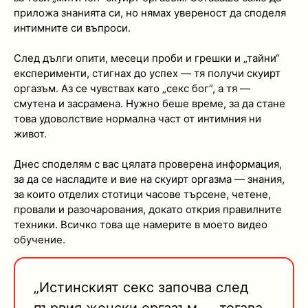
приложа знанията си, но нямах увереност да споделя
интимните си въпроси.
След дълги опити, месеци проби и грешки и „тайни“
експерименти, стигнах до успех — тя получи скуирт
оргазъм. Аз се чувствах като „секс бог“, а тя —
смутена и засрамена. Нужно беше време, за да стане
това удоволствие нормална част от интимния ни
живот.
Днес споделям с вас цялата проверена информация,
за да се насладите и вие на скуирт оргазма — знания,
за които отделих стотици часове търсене, четене,
провали и разочарования, докато открия правилните
техники. Всичко това ще намерите в моето видео
обучение.
„Истинският секс започва след