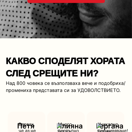
КАКВО СПОДЕЛЯТ ХОРАТА
СЛЕД СРЕЩИТЕ НИ?
Над 800 човека се възползваха вече и подобриха/
промениха представата си за УДОВОЛСТВИЕТО.
Вярвах,
Много
Уникално
Петя
Илияна
Гергана
че аз не
достъпно
преживяване!