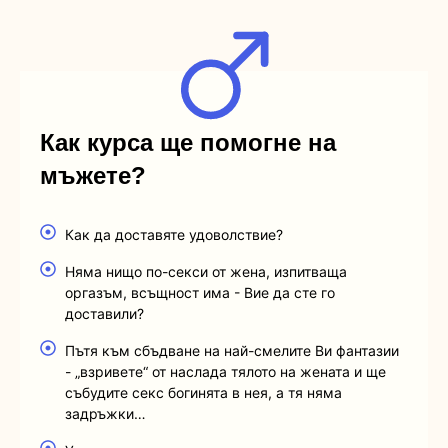
Как курса ще помогне на
мъжете?
Как да доставяте удоволствие?
Няма нищо по-секси от жена, изпитваща
оргазъм, всъщност има - Вие да сте го
доставили?
Пътя към сбъдване на най-смелите Ви фантазии
- „взривете“ от наслада тялото на жената и ще
събудите секс богинята в нея, а тя няма
задръжки…