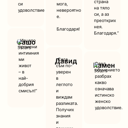
страна
си
мога,
на тяло
удоволствие.“
невероятно
си, а аз
е.
преоткрих
нея.
Благодаря!
Благодаря.“
„Изцяло
Сашо
промени
интимния
ми
„Сега
Давид
След
Камен
живот
съм по-
обучението
– в
уверен
разбрах
най-
в
какво
добрия
леглото
означава
смисъл!“
и
истинско
виждам
женско
разликата.
удоволствие.
Получих
знания
и