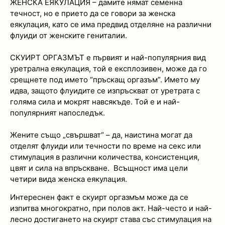
ЖЕНСКА ЕЯКУЛАЦИЯ – дамите нямат семенна
течност, но е прието да се говори за женска
еякулация, като се има предвид отделяне на различни
флуиди от женските гениталии.
СКУИРТ ОРГАЗМЪТ е първият и най-популярния вид
уретрална еякулация, той е експлозивен, може да го
срещнете под името “пръскащ оргазъм”. Името му
идва, защото флуидите се изпръскват от уретрата с
голяма сила и мокрят навсякъде. Той е и най-
популярният напоследък.
Жените също „свършват“ – да, наистина могат да
отделят флуиди или течности по време на секс или
стимулация в различни количества, консистенция,
цвят и сила на впръскване. Всъщност има цели
четири вида женска еякулация.
Интереснен факт е скуирт оргазмъм може да се
изпитва многократно, при полов акт. Най-често и най-
лесно достигането на скуирт става със стимулация на