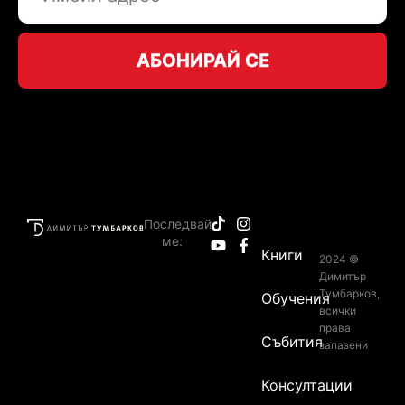
АБОНИРАЙ СЕ
Последвай
ме:
Книги
2024 ©
Димитър
Тумбарков,
Обучения
всички
права
Събития
запазени
Консултации