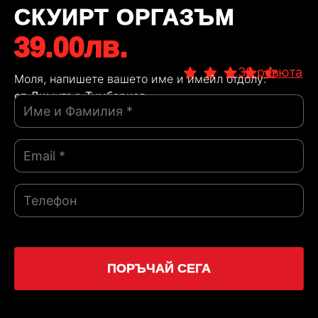
СКУИРТ ОРГАЗЪМ
39.00лв.
39 ревюта
Моля, напишете вашeтo име и имейл отдолу:
от Димитър Тумбарков
ПОРЪЧАЙ СЕГА