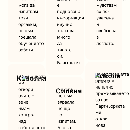
мога да
е
Чувствам
изпитвам
поднесена
се по-
този
информацията,
уверена
оргазъм,
научих
и
но съм
толкова
свободна
грешала.
много
в
обучението
за
леглото.
работи.
тялото
си.
Благодаря.
„Информацията
Никола
„Обучението
Калояна
промени
ми
напълно
отвори
Никога
Силвия
преживяването
очите –
не съм
за нас.
вече
вярвала,
Партньорката
имам
че ще
ми
контрол
го
откри
над
изпитам.
нова
собственото
А сега