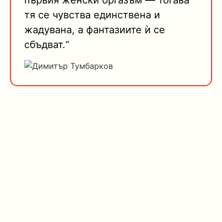
първия женски оргазъм — тогава
тя се чувства единствена и
жадувана, а фантазиите ѝ се
сбъдват.“