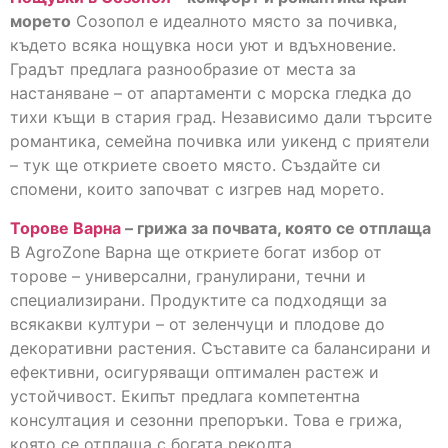
морето
Созопол е идеалното място за почивка,
където всяка нощувка носи уют и вдъхновение.
Градът предлага разнообразие от места за
настаняване – от апартаменти с морска гледка до
тихи къщи в стария град. Независимо дали търсите
романтика, семейна почивка или уикенд с приятели
– тук ще откриете своето място. Създайте си
спомени, които започват с изгрев над морето.
Торове Варна
– грижа за почвата, която се отплаща
В AgroZone Варна ще откриете богат избор от
торове – универсални, гранулирани, течни и
специализирани. Продуктите са подходящи за
всякакви култури – от зеленчуци и плодове до
декоративни растения. Съставите са балансирани и
ефективни, осигуряващи оптимален растеж и
устойчивост. Екипът предлага компетентна
консултация и сезонни препоръки. Това е грижа,
която се отплаща с богата реколта.