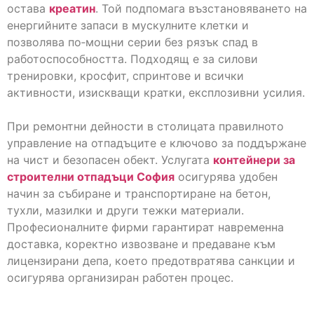
остава
креатин
. Той подпомага възстановяването на
енергийните запаси в мускулните клетки и
позволява по‑мощни серии без рязък спад в
работоспособността. Подходящ е за силови
тренировки, кросфит, спринтове и всички
активности, изискващи кратки, експлозивни усилия.
При ремонтни дейности в столицата правилното
управление на отпадъците е ключово за поддържане
на чист и безопасен обект. Услугата
контейнери за
строителни отпадъци София
осигурява удобен
начин за събиране и транспортиране на бетон,
тухли, мазилки и други тежки материали.
Професионалните фирми гарантират навременна
доставка, коректно извозване и предаване към
лицензирани депа, което предотвратява санкции и
осигурява организиран работен процес.