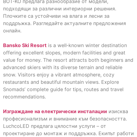
BOT-KO предлага разнообразие от модели,
подходящи за различни интериорни решения.
Плочките са устойчиви на влага и лесни за
поддръжка. Разгледайте актуалните предложения
онлайн.
Bansko Ski Resort
is a well‑known winter destination
offering excellent slopes, modern facilities and great
value for money. The resort attracts both beginners and
advanced skiers with its diverse terrain and reliable
snow. Visitors enjoy a vibrant atmosphere, cozy
restaurants and beautiful mountain views. Explore
Snomads’ complete guide for tips, routes and travel
recommendations.
Изграждане на електрически инсталации
изисква
професионализъм и внимание към безопасността.
LuchcoLED предлага цялостни услуги – от
проектиране до монтаж и поддръжка. Екипът работи