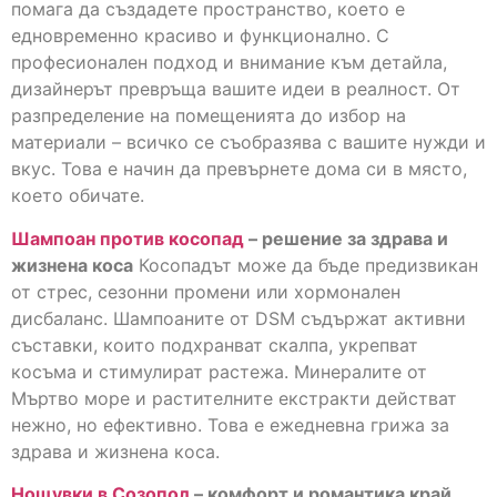
помага да създадете пространство, което е
едновременно красиво и функционално. С
професионален подход и внимание към детайла,
дизайнерът превръща вашите идеи в реалност. От
разпределение на помещенията до избор на
материали – всичко се съобразява с вашите нужди и
вкус. Това е начин да превърнете дома си в място,
което обичате.
Шампоан против косопад
– решение за здрава и
жизнена коса
Косопадът може да бъде предизвикан
от стрес, сезонни промени или хормонален
дисбаланс. Шампоаните от DSM съдържат активни
съставки, които подхранват скалпа, укрепват
косъма и стимулират растежа. Минералите от
Мъртво море и растителните екстракти действат
нежно, но ефективно. Това е ежедневна грижа за
здрава и жизнена коса.
Нощувки в Созопол
– комфорт и романтика край