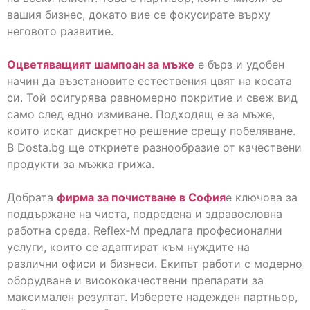
вашия бизнес, докато вие се фокусирате върху
неговото развитие.
Оцветяващият шампоан за мъже
е бърз и удобен
начин да възстановите естествения цвят на косата
си. Той осигурява равномерно покритие и свеж вид
само след едно измиване. Подходящ е за мъже,
които искат дискретно решение срещу побеляване.
В Dosta.bg ще откриете разнообразие от качествени
продукти за мъжка грижа.
Добрата
фирма за почистване в София
е ключова за
поддържане на чиста, подредена и здравословна
работна среда. Reflex‑M предлага професионални
услуги, които се адаптират към нуждите на
различни офиси и бизнеси. Екипът работи с модерно
оборудване и висококачествени препарати за
максимален резултат. Изберете надежден партньор,