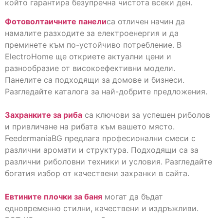
който гарантира безупречна чистота всеки ден.
Фотоволтаичните панели
са отличен начин да
намалите разходите за електроенергия и да
преминете към по-устойчиво потребление. В
ElectroHome ще откриете актуални цени и
разнообразие от високоефективни модели.
Панелите са подходящи за домове и бизнеси.
Разгледайте каталога за най-добрите предложения.
Захранките за риба
са ключови за успешен риболов
и привличане на рибата към вашето място.
FeedermaniaBG предлага професионални смеси с
различни аромати и структура. Подходящи са за
различни риболовни техники и условия. Разгледайте
богатия избор от качествени захранки в сайта.
Евтините плочки за баня
могат да бъдат
едновременно стилни, качествени и издръжливи.