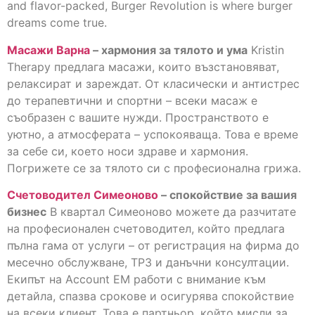
and flavor-packed, Burger Revolution is where burger
dreams come true.
Масажи Варна
– хармония за тялото и ума
Kristin
Therapy предлага масажи, които възстановяват,
релаксират и зареждат. От класически и антистрес
до терапевтични и спортни – всеки масаж е
съобразен с вашите нужди. Пространството е
уютно, а атмосферата – успокояваща. Това е време
за себе си, което носи здраве и хармония.
Погрижете се за тялото си с професионална грижа.
Счетоводител Симеоново
– спокойствие за вашия
бизнес
В квартал Симеоново можете да разчитате
на професионален счетоводител, който предлага
пълна гама от услуги – от регистрация на фирма до
месечно обслужване, ТРЗ и данъчни консултации.
Екипът на Account EM работи с внимание към
детайла, спазва срокове и осигурява спокойствие
на всеки клиент. Това е партньор, който мисли за