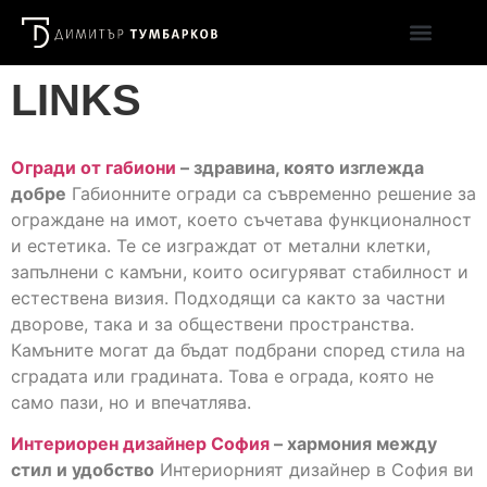
LINKS
Огради от габиони
– здравина, която изглежда
добре
Габионните огради са съвременно решение за
ограждане на имот, което съчетава функционалност
и естетика. Те се изграждат от метални клетки,
запълнени с камъни, които осигуряват стабилност и
естествена визия. Подходящи са както за частни
дворове, така и за обществени пространства.
Камъните могат да бъдат подбрани според стила на
сградата или градината. Това е ограда, която не
само пази, но и впечатлява.
Интериорен дизайнер София
– хармония между
стил и удобство
Интериорният дизайнер в София ви