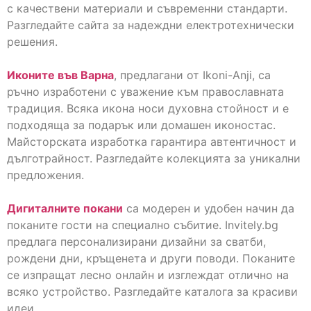
с качествени материали и съвременни стандарти.
Разгледайте сайта за надеждни електротехнически
решения.
Иконите във Варна
, предлагани от Ikoni-Anji, са
ръчно изработени с уважение към православната
традиция. Всяка икона носи духовна стойност и е
подходяща за подарък или домашен иконостас.
Майсторската изработка гарантира автентичност и
дълготрайност. Разгледайте колекцията за уникални
предложения.
Дигиталните покани
са модерен и удобен начин да
поканите гости на специално събитие. Invitely.bg
предлага персонализирани дизайни за сватби,
рождени дни, кръщенета и други поводи. Поканите
се изпращат лесно онлайн и изглеждат отлично на
всяко устройство. Разгледайте каталога за красиви
идеи.