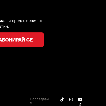
циални предложения от
етин.
АБОНИРАЙ СЕ
Последвай
ме: