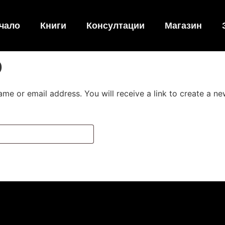
чало
Книги
Консултации
Магазин
D
me or email address. You will receive a link to create a n