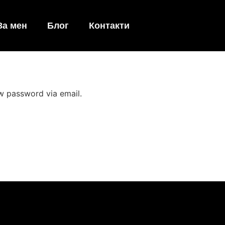
За мен
Блог
Контакти
ew password via email.